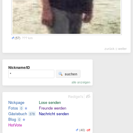
(57)
??? km
zurück
::
weiter
Nickname/ID
suchen
alle anzeigen
Redigel's
Nickpage
Lose senden
Fotos
Freunde werden
0
Gästebuch
Nachricht senden
378
Blog
0
HotVote
(40)
off