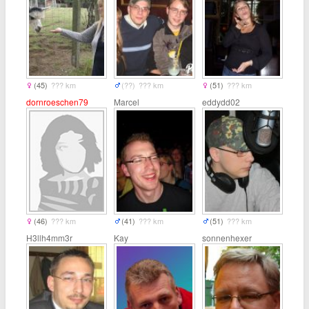
(45)
??? km
(??)
??? km
(51)
??? km
dornroeschen79
Marcel
eddydd02
(46)
??? km
(41)
??? km
(51)
??? km
H3llh4mm3r
Kay
sonnenhexer