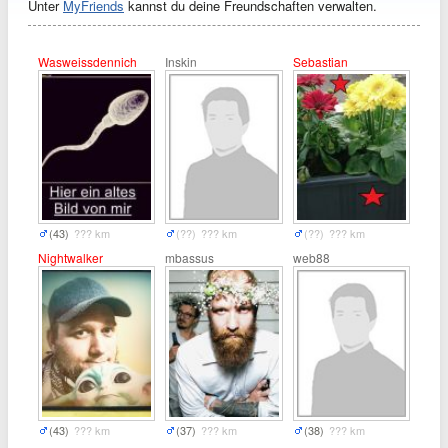
Unter
MyFriends
kannst du deine Freundschaften verwalten.
Wasweissdennich
Inskin
Sebastian
(43)
??? km
(??)
??? km
(??)
??? km
Nightwalker
mbassus
web88
(43)
??? km
(37)
??? km
(38)
??? km