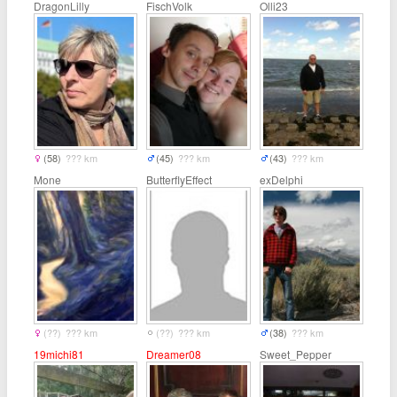
DragonLilly
FischVolk
Olli23
(58)
??? km
(45)
??? km
(43)
??? km
Mone
ButterflyEffect
exDelphi
(??)
??? km
(??)
??? km
(38)
??? km
19michi81
Dreamer08
Sweet_Pepper