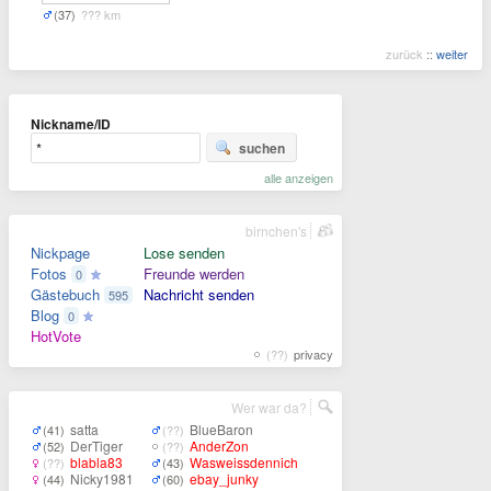
(37)
??? km
zurück
::
weiter
Nickname/ID
suchen
alle anzeigen
birnchen's
Nickpage
Lose senden
Fotos
Freunde werden
0
Gästebuch
Nachricht senden
595
Blog
0
HotVote
(??)
privacy
Wer war da?
satta
BlueBaron
(41)
(??)
DerTiger
AnderZon
(52)
(??)
blabla83
Wasweissdennich
(??)
(43)
Nicky1981
ebay_junky
(44)
(60)