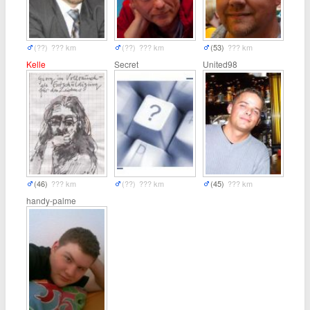
(??)
??? km
(??)
??? km
(53)
??? km
Kelle
Secret
United98
(46)
??? km
(??)
??? km
(45)
??? km
handy-palme