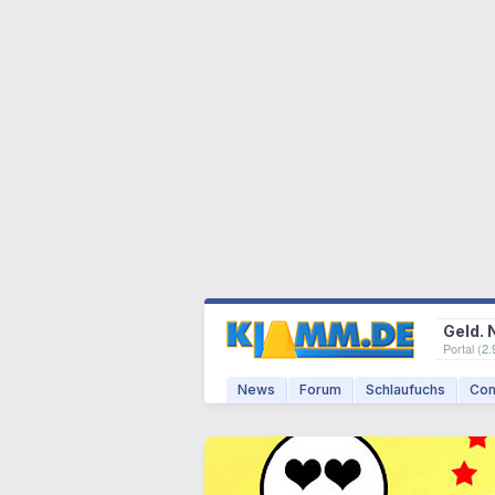
Geld. 
Portal (
2.
News
Forum
Schlaufuchs
Com