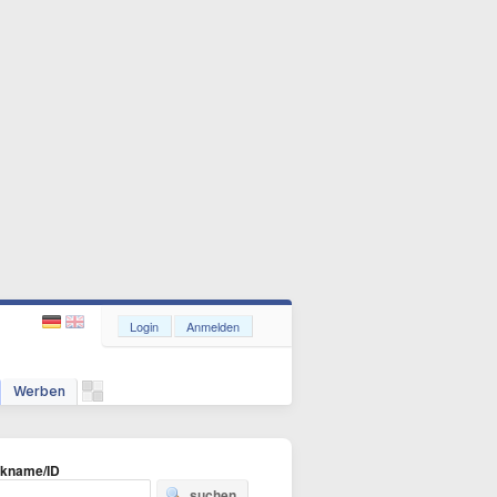
Login
Anmelden
Werben
ckname/ID
suchen