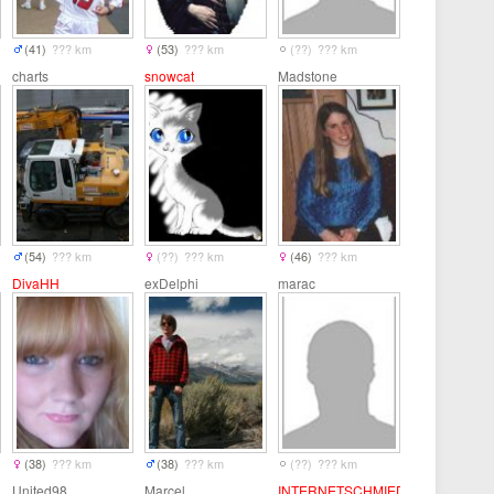
(41)
??? km
(53)
??? km
(??)
??? km
charts
snowcat
Madstone
(54)
??? km
(??)
??? km
(46)
??? km
DivaHH
exDelphi
marac
(38)
??? km
(38)
??? km
(??)
??? km
United98
Marcel
INTERNETSCHMIED