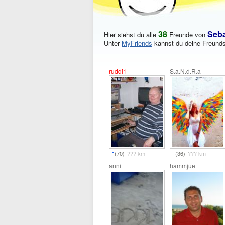
38
Seba
Hier siehst du alle
Freunde von
Unter
MyFriends
kannst du deine Freunds
ruddi1
S.a.N.d.R.a
(70)
??? km
(36)
??? km
anni
hammjue