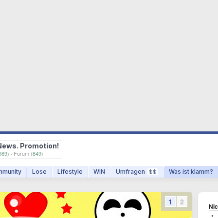
News. Promotion!
989
) · Forum (
849
)
munity
Lose
Lifestyle
WIN
Umfragen
Was ist klamm?
$$
1
2
Ni