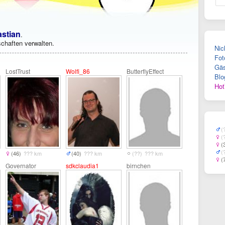
stian
.
chaften verwalten.
Nic
Fot
Gäs
LostTrust
Wolfi_86
ButterflyEffect
Blo
Hot
(
(
(
(
(46)
??? km
(40)
??? km
(??)
??? km
(
Governator
sdkclaudia1
birnchen