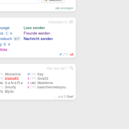
alle anzeigen
Sebastian's
kpage
Lose senden
os
Freunde werden
1
tebuch
Nachricht senden
917
g
4
Vote
(??)
off
Wer war da?
Wolverine
Kay
??)
(??)
blabla83
Siva03
??)
(??)
S.a.N.d.R.a
Madstone
36)
(46)
Smurfy
baerchenmetoyou
??)
(??)
Bijoto
70)
... und
1 Gast