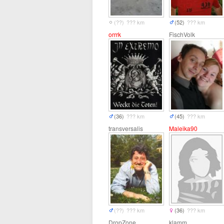
(??)
??? km
(52)
??? km
orrrk
FischVolk
(36)
??? km
(45)
??? km
transversalis
Maleika90
(??)
??? km
(36)
??? km
DropZone
klamm