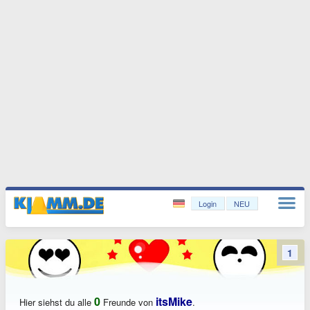
Login
NEU
1
0
itsMike
Hier siehst du alle
Freunde von
.