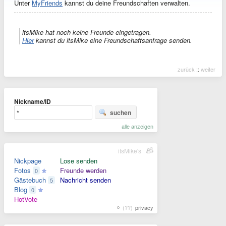
Unter
MyFriends
kannst du deine Freundschaften verwalten.
itsMike hat noch keine Freunde eingetragen.
Hier
kannst du itsMike eine Freundschaftsanfrage senden.
zurück
::
weiter
Nickname/ID
suchen
alle anzeigen
itsMike's
Nickpage
Lose senden
Fotos
Freunde werden
0
Gästebuch
Nachricht senden
5
Blog
0
HotVote
(??)
privacy