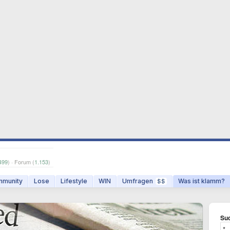
499
) · Forum (
1.153
)
munity
Lose
Lifestyle
WIN
Umfragen
Was ist klamm?
$$
Suc