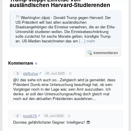
ausländischen Harvard-Studierenden
Washington (dpa) - Donald Trump gegen Harvard: Der
US-Präsident will fast allen ausländischen
Staatsangehörigen die Einreise verwehren, die an der Elite-
Universität studieren wollen. Die Einreisebeschränkung
solle zunächst für sechs Monate gelten, kündigte Trump
an. US-Medien bezeichneten das am
[…] mehr
kommentieren
Kommentare
steffuzius
3
05. Juni 2025
@
2
das sehe ich auch so...Zeitgleich wird ja gemeldet, dass
Präsident Dumb eine Untersuchung beauftragt hat, ob sein
Vorgänger noch in der Lage war, sein Amt auszuüben. Ich
denke. er soll den Untersuchungsauftrag doch gleich mal
noch auf den aktuellen Präsidenten ausdehnen...
truck676
2
05. Juni 2025
Donnies gefährlichster Gegner: Intelligenz! 😎