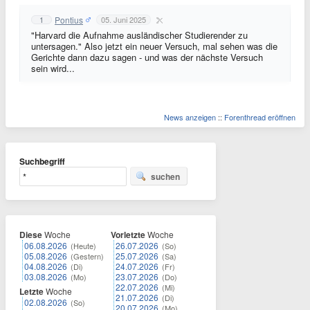
Pontius
1
05. Juni 2025
"Harvard die Aufnahme ausländischer Studierender zu
untersagen." Also jetzt ein neuer Versuch, mal sehen was die
Gerichte dann dazu sagen - und was der nächste Versuch
sein wird...
News anzeigen
::
Forenthread eröffnen
Suchbegriff
suchen
Diese
Woche
Vorletzte
Woche
06.08.2026
26.07.2026
(Heute)
(So)
05.08.2026
25.07.2026
(Gestern)
(Sa)
04.08.2026
24.07.2026
(Di)
(Fr)
03.08.2026
23.07.2026
(Mo)
(Do)
22.07.2026
(Mi)
Letzte
Woche
21.07.2026
(Di)
02.08.2026
(So)
20.07.2026
(Mo)