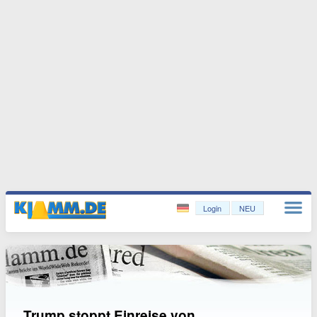
Login
NEU
Trump stoppt Einreise von