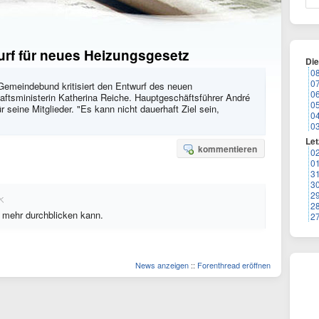
wurf für neues Heizungsgesetz
Di
0
0
 Gemeindebund kritisiert den Entwurf des neuen
0
ftsministerin Katherina Reiche. Hauptgeschäftsführer André
0
r seine Mitglieder. "Es kann nicht dauerhaft Ziel sein,
0
0
Let
kommentieren
0
0
3
3
2
2
er mehr durchblicken kann.
2
News anzeigen
::
Forenthread eröffnen