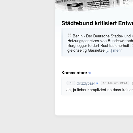
Städtebund kritisiert Ent
Berlin - Der Deutsche Städte- und
Heizungsgesetzes von Bundeswirtscha
Berghegger fordert Rechtssicherheit fü
gleichzeitig Gasnetze
[…] mehr
Kommentare
Grizzlybaer
1
15. Mai um 13:41
Ja, ja lieber kompliziert so dass kein