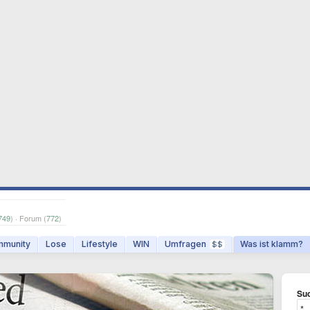
749
) · Forum (
772
)
munity
Lose
Lifestyle
WIN
Umfragen
Was ist klamm?
$$
Suc