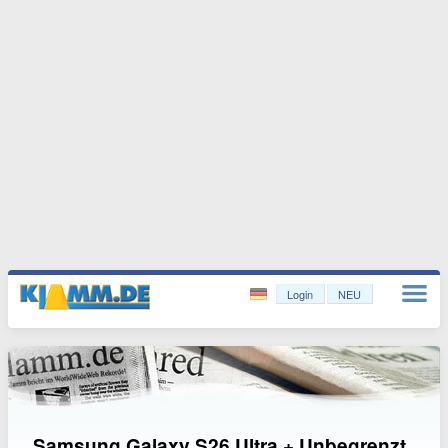
Login
NEU
Samsung Galaxy S26 Ultra + Unbegrenzt