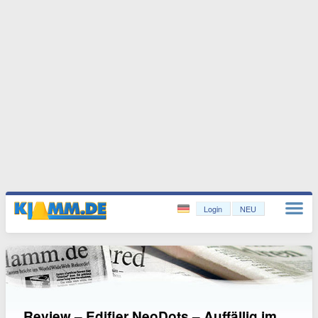
Login
NEU
Review – Edifier NeoDots – Auffällig im