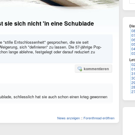
 sie sich nicht 'in eine Schublade
Di
0
0
0
 "stille Entschlossenheit" gesprochen, die sie seit
0
Weigerung, sich "definieren" zu lassen. Die 57-jährige Pop-
0
chon lange ablehne, festgelegt oder darauf reduziert zu
0
Let
0
kommentieren
0
3
3
2
2
2
hublade, schliesslich hat sie auch schon einen krieg gewonnen
News anzeigen
::
Forenthread eröffnen