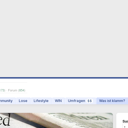
173
) · Forum (
854
)
munity
Lose
Lifestyle
WIN
Umfragen
Was ist klamm?
$$
Suc