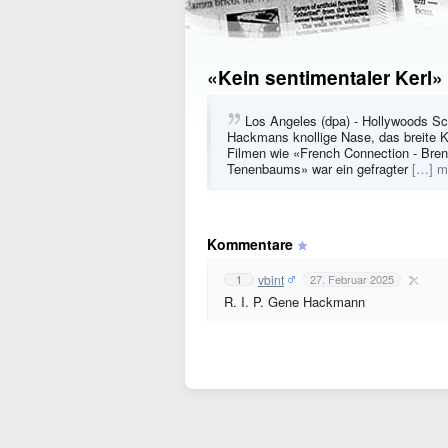
«Kein sentimentaler Kerl»
Los Angeles (dpa) - Hollywoods S
Hackmans knollige Nase, das breite Ki
Filmen wie «French Connection - Bre
Tenenbaums» war ein gefragter
[…] m
Kommentare
vbint
1
27. Februar 2025
R. I. P. Gene Hackmann