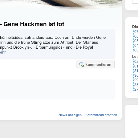
 - Gene Hackman ist tot
Di
0
0
chönheitsideal sah anders aus. Doch am Ende wurden Gene
0
nn und die frühe Stirnglatze zum Attribut. Der Star aus
0
nnpunkt Brooklyn», «Erbarmungslos» und «Die Royal
0
ehr
Let
0
kommentieren
0
3
3
2
2
2
News anzeigen
::
Forenthread eröffnen