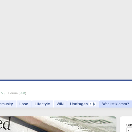
156
) · Forum (
990
)
munity
Lose
Lifestyle
WIN
Umfragen
Was ist klamm?
$$
Suc