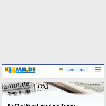
Login
NEU
Ifo-Chef Fuest warnt vor Trump