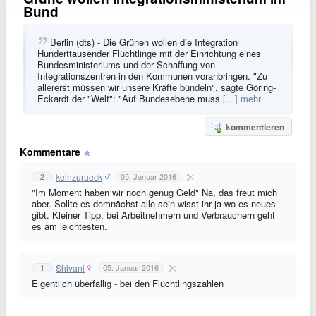
Bund
Berlin (dts) - Die Grünen wollen die Integration
Hunderttausender Flüchtlinge mit der Einrichtung eines
Bundesministeriums und der Schaffung von
Integrationszentren in den Kommunen voranbringen. "Zu
allererst müssen wir unsere Kräfte bündeln", sagte Göring-
Eckardt der "Welt": "Auf Bundesebene muss
[…] mehr
kommentieren
Kommentare
keinzurueck
2
05. Januar 2016
"Im Moment haben wir noch genug Geld" Na, das freut mich
aber. Sollte es demnächst alle sein wisst ihr ja wo es neues
gibt. Kleiner Tipp, bei Arbeitnehmern und Verbrauchern geht
es am leichtesten.
Shivani
1
05. Januar 2016
Eigentlich überfällig - bei den Flüchtlingszahlen