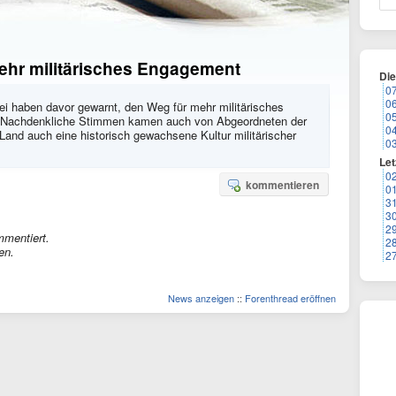
ehr militärisches Engagement
Di
0
0
tei haben davor gewarnt, den Weg für mehr militärisches
0
 Nachdenkliche Stimmen kamen auch von Abgeordneten der
0
nd auch eine historisch gewachsene Kultur militärischer
0
Let
0
kommentieren
0
3
3
2
mmentiert.
2
en.
2
News anzeigen
::
Forenthread eröffnen