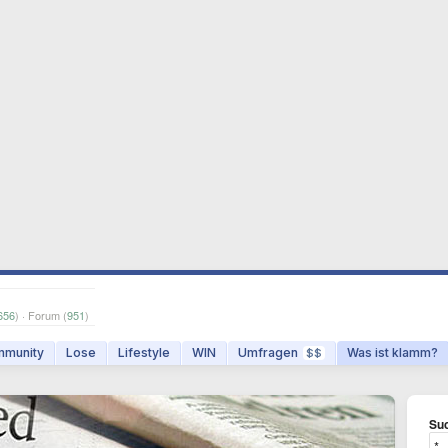
656
) · Forum (
951
)
munity
Lose
Lifestyle
WIN
Umfragen
Was ist klamm?
$$
Suc