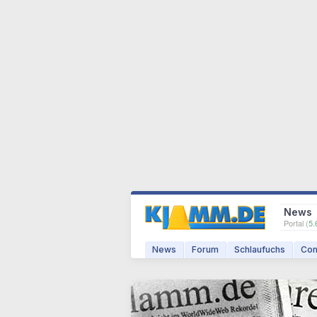
News
Portal (
5.
News
Forum
Schlaufuchs
Com