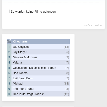
Es wurden keine Filme gefunden.
zurück
::
weiter
Kinocharts
1
Die Odyssee
(13)
2
Toy Story 5
(5)
3
Minions & Monster
(9)
4
Vaiana
(7)
5
Obsession - Du sollst mich lieben
(7)
6
Backrooms
(8)
7
Evil Dead Burn
(2)
8
Michael
(14)
9
The Piano Tuner
(3)
0
Der Teufel trägt Prada 2
(12)