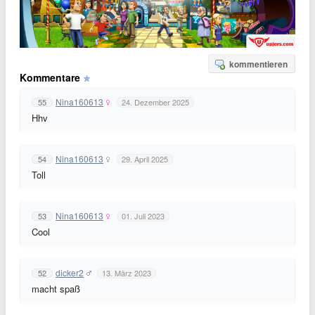
kommentieren
Kommentare
Nina160613
55
24. Dezember 2025
Hhv
Nina160613
54
29. April 2025
Toll
Nina160613
53
01. Juli 2023
Cool
dicker2
52
13. März 2023
macht spaß