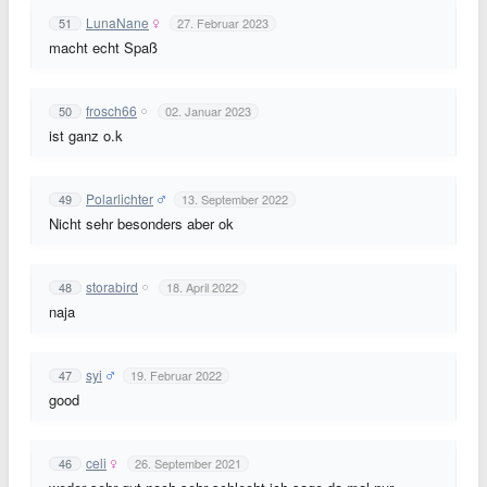
LunaNane
51
27. Februar 2023
macht echt Spaß
frosch66
50
02. Januar 2023
ist ganz o.k
Polarlichter
49
13. September 2022
Nicht sehr besonders aber ok
storabird
48
18. April 2022
naja
syi
47
19. Februar 2022
good
celi
46
26. September 2021