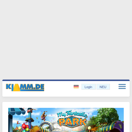
Login
NEU