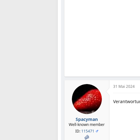
31 Mai 2024
Verantwortu
Spacyman
Well-known member
ID:
115471