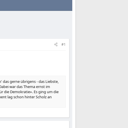
#1
 das gerne übrigens - das Liebste,
 Dabei war das Thema ernst im
ür die Demokratie». Es ging um die
ent lag schon hinter Scholz an