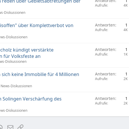
 reden über Gebietsabtretungen der
Antworten
1
Aufrufe
4K
s-Diskussionen
nisoffen" über Komplettverbot von
Antworten
1
Aufrufe
4K
ws-Diskussionen
cholz kündigt verstärkte
Antworten
1
Aufrufe
1K
 für Volksfeste an
ws-Diskussionen
 sich keine Immobilie für 4 Millionen
Antworten
1
Aufrufe
2K
News-Diskussionen
in Solingen Verschärfung des
Antworten
1
Aufrufe
2K
ws-Diskussionen
t
mblr
WhatsApp
E-Mail
Link