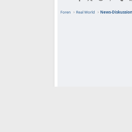
Foren
Real World
News-Diskussio