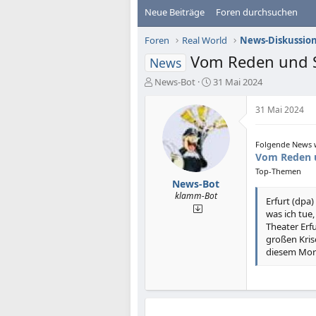
Neue Beiträge
Foren durchsuchen
Foren
Real World
News-Diskussio
Vom Reden und S
News
E
E
News-Bot
31 Mai 2024
r
r
s
s
31 Mai 2024
t
t
e
e
l
l
Folgende News w
Vom Reden u
l
l
e
t
Top-Themen
r
a
News-Bot
m
klamm-Bot
Erfurt (dpa
was ich tue
Theater Erf
großen Kris
diesem Morg