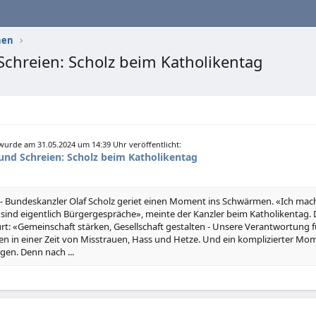
nen
chreien: Scholz beim Katholikentag
urde am 31.05.2024 um 14:39 Uhr veröffentlicht:
nd Schreien: Scholz beim Katholikentag
) - Bundeskanzler Olaf Scholz geriet einen Moment ins Schwärmen. «Ich mach'
, sind eigentlich Bürgergespräche», meinte der Kanzler beim Katholikentag.
urt: «Gemeinschaft stärken, Gesellschaft gestalten - Unsere Verantwortung f
en in einer Zeit von Misstrauen, Hass und Hetze. Und ein komplizierter Mom
en. Denn nach ...