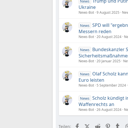
Trump und Putin
News
Ukraine
News-Bot
9 August 2025
New
SPD will "ergeb
News
Messern reden
News-Bot
20 August 2024
Ne
Bundeskanzler S
News
Sicherheitsmaßnahmen
News-Bot
20 Januar 2025
Ne
Olaf Scholz kann
News
Euro leisten
News-Bot
5 September 2024
Scholz kündigt 
News
Waffenrechts an
News-Bot
26 August 2024
Ne
Facebook
X (Twitter)
Reddit
Pinteres
Tu
Teilen: