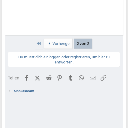
Erste
Vorherige
2 von 2
Du musst dich einloggen oder registrieren, um hier zu
antworten.
Facebook
X (Twitter)
Reddit
Pinterest
Tumblr
WhatsApp
E-Mail
Link
Teilen:
SinnLosTeam