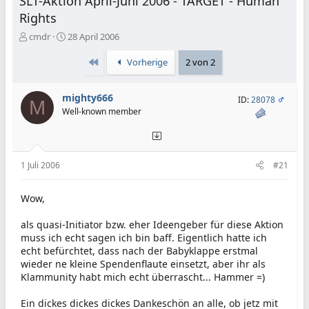
SLT-Aktion April-Juni 2006 - TARGET - Human
Rights
E
E
cmdr
28 April 2006
r
r
s
s
Erste
Vorherige
2 von 2
t
t
e
e
mighty666
l
l
ID:
28078
M
l
l
Well-known member
e
t
r
a
m
1 Juli 2006
#21
Wow,
als quasi-Initiator bzw. eher Ideengeber für diese Aktion
muss ich echt sagen ich bin baff. Eigentlich hatte ich
echt befürchtet, dass nach der Babyklappe erstmal
wieder ne kleine Spendenflaute einsetzt, aber ihr als
Klammunity habt mich echt überrascht... Hammer =)
Ein dickes dickes dickes Dankeschön an alle, ob jetz mit