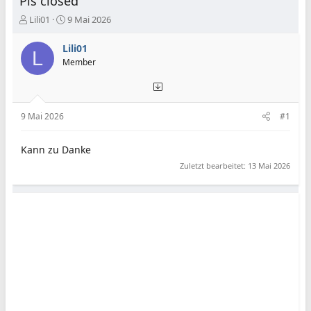
Pls closed
E
E
Lili01
9 Mai 2026
r
r
s
s
Lili01
L
t
t
Member
e
e
l
l
l
l
e
t
9 Mai 2026
#1
r
a
m
Kann zu Danke
Zuletzt bearbeitet:
13 Mai 2026