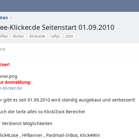
iten
fee-Klicker.de Seitenstart 01.09.2010
affee
klicker
klickseite
rallys
slots
010
User!
zur Anmeldung:
e-klicker.de
er gibt es seit 01.09.2010 wird ständig ausgebaut und verbessert!
ch die Seite alles so Klick/Zock Bereiche!
r Verdienst Möglichkeiten
Klick4Lose , HFBanner , Paidmail-InBox, Klick4Win