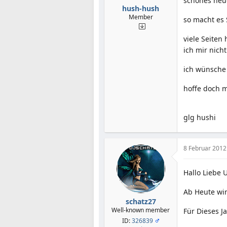
schönes neue
hush-hush
Member
so macht es 
viele Seiten
ich mir nich
ich wünsche 
hoffe doch m
glg hushi
8 Februar 2012
Hallo Liebe 
Ab Heute wir
schatz27
Well-known member
Für Dieses J
ID:
326839