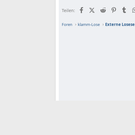
Facebook
X (Twitter)
Reddit
Pinteres
Tu
Teilen:
Foren
klamm-Lose
Externe Losese