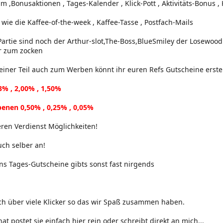
m ,Bonusaktionen , Tages-Kalender , Klick-Pott , Aktivitäts-Bonus , 
 wie die Kaffee-of-the-week , Kaffee-Tasse , Postfach-Mails
Partie sind noch der Arthur-slot,The-Boss,BlueSmiley der Losewoo
r zum zocken
kleiner Teil auch zum Werben könnt ihr euren Refs Gutscheine ers
3% , 2,00% , 1,50%
enen 0,50% , 0,25% , 0,05%
ren Verdienst Möglichkeiten!
uch selber an!
uns Tages-Gutscheine gibts sonst fast nirgends
ch über viele Klicker so das wir Spaß zusammen haben.
t postet sie einfach hier rein oder schreibt direkt an mich...