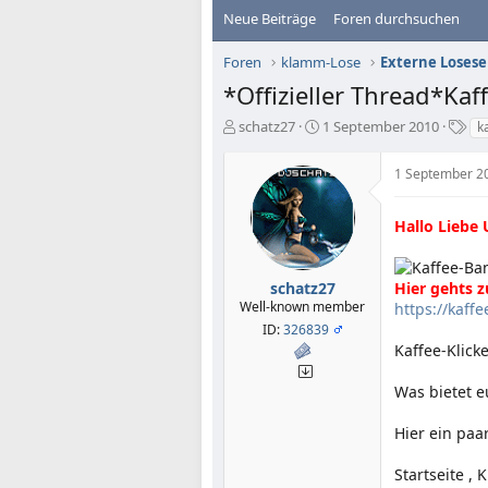
Neue Beiträge
Foren durchsuchen
Foren
klamm-Lose
Externe Losese
*Offizieller Thread*Kaf
E
E
S
schatz27
1 September 2010
k
r
r
c
s
s
h
1 September 2
t
t
l
e
e
a
l
l
g
Hallo Liebe 
l
l
w
e
t
o
r
a
r
schatz27
Hier gehts 
m
t
Well-known member
https://kaffe
e
ID:
326839
Kaffee-Klick
Was bietet eu
Hier ein paa
Startseite , 