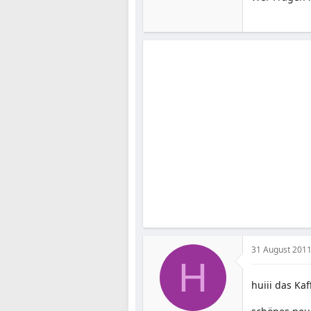
31 August 201
H
huiii das Ka