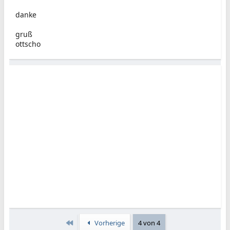
danke
gruß
ottscho
Erste
Vorherige
4 von 4