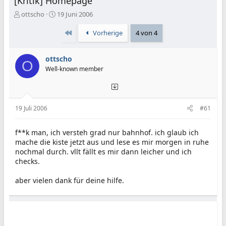
[Kritik] Homepage
E
E
ottscho
19 Juni 2006
r
r
s
s
Erste
Vorherige
4 von 4
t
t
e
e
ottscho
l
l
O
l
l
Well-known member
e
t
r
a
m
19 Juli 2006
#61
f**k man, ich versteh grad nur bahnhof. ich glaub ich
mache die kiste jetzt aus und lese es mir morgen in ruhe
nochmal durch. vllt fällt es mir dann leicher und ich
checks.
aber vielen dank für deine hilfe.