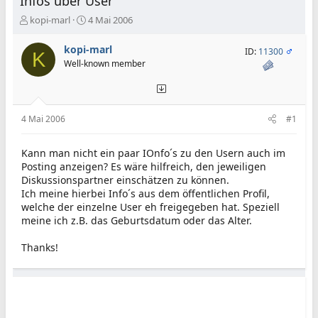
Infos über User
E
E
kopi-marl
4 Mai 2006
r
r
s
s
kopi-marl
ID:
11300
K
t
t
Well-known member
e
e
l
l
l
l
e
t
4 Mai 2006
#1
r
a
m
Kann man nicht ein paar IOnfo´s zu den Usern auch im
Posting anzeigen? Es wäre hilfreich, den jeweiligen
Diskussionspartner einschätzen zu können.
Ich meine hierbei Info´s aus dem öffentlichen Profil,
welche der einzelne User eh freigegeben hat. Speziell
meine ich z.B. das Geburtsdatum oder das Alter.
Thanks!