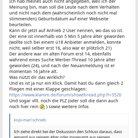
Ich hab meines auch nicht angegeben, weil ich der
Meinung bin, man soll die Leute nach dem Verhalten
und nicht nach dem (wahrscheinlich noch nicht mal
stimmenden) Geburtsdatum auf einer Webseite
beurteilen.
Kann dir jetzt auf Anhieb 2 User nennen, wo das so ist.
Der eine ist innerhalb von 5 Min 5 Jahre älter geworden
(wollte sich bei einem ü18 Anbieter anmelden, konnte
nicht, weil selber erst 16, also war er plötzlich 21)
Der andere war im alten Forum erst 14, ebenfalls
während eines Suche Werber-Thread 10 Jahre älter
geworden (24), und nach der Neuanmeldung ist er
momentan 16 Jahre alt.
Was nützt dir das wirklich?
Und es ist ja nur ein Klick. Damit hast du dann gleich 2
Fliegen mit einer Klappe geschlagen:
https://www.klamm.de/forum/showthread.php?t=3520
Und sogar vllt. noch die PLZ (oder soll die dann auch
noch hier rein
) sowie weitere Infos
kopi-marl schrieb:
Ich ziehe direkt bei der Diskussion den Schluss daraus, dass
jemand aus seinem Alter oder insgesamt aus seinem