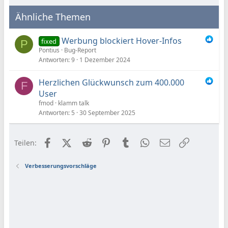
Ähnliche Themen
Werbung blockiert Hover-Infos
fixed
P
Pontius
Bug-Report
Antworten
9
1 Dezember 2024
Herzlichen Glückwunsch zum 400.000
F
User
fmod
klamm talk
Antworten
5
30 September 2025
Facebook
X (Twitter)
Reddit
Pinterest
Tumblr
WhatsApp
E-Mail
Link
Teilen:
Verbesserungsvorschläge