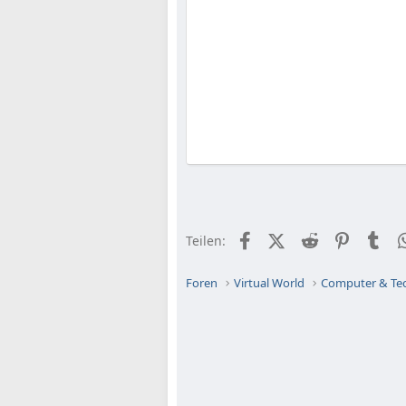
Facebook
X (Twitter)
Reddit
Pinteres
Tu
Teilen:
Foren
Virtual World
Computer & Te