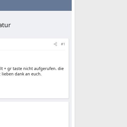
atur
#1
t + gr taste nicht aufgerufen. die
z lieben dank an euch.