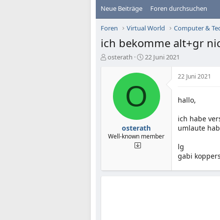
Neue Beiträge
Foren durchsuchen
Foren
Virtual World
Computer & Te
ich bekomme alt+gr nic
E
E
osterath
22 Juni 2021
r
r
s
s
22 Juni 2021
t
t
O
e
e
hallo,
l
l
l
l
e
t
ich habe ver
r
a
osterath
umlaute habe
m
Well-known member
lg
gabi kopper