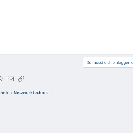
Du musst dich einloggen o
t
mblr
WhatsApp
E-Mail
Link
chnik
Netzwerktechnik