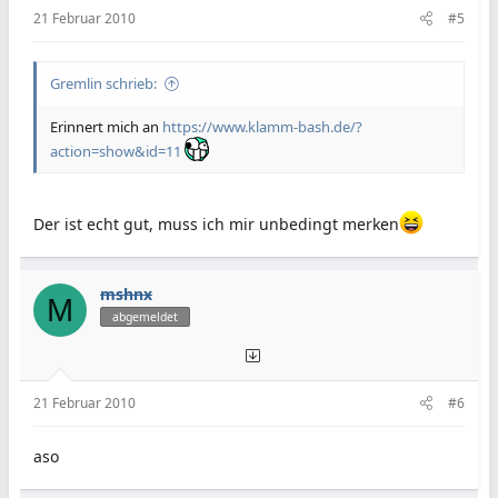
:
21 Februar 2010
#5
Gremlin schrieb:
Erinnert mich an
https://www.klamm-bash.de/?
action=show&id=11
Der ist echt gut, muss ich mir unbedingt merken
mshnx
M
abgemeldet
21 Februar 2010
#6
aso