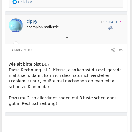
R
Helldoor
e
a
k
t
cippy
ID:
350431
i
champion-mailer.de
o
n
e
n
:
13 März 2010
#9
wie alt bitte bist Du?
Diese Rechnung ist 2. Klasse, also kannst du evtl. gerade
mal 8 sein, damit kann ich dies nätürlich verstehen.
Problem ist nur., müßte mal nachsehen ob man mit 8
schon zu Klamm darf.
Dazu muß ich allerdings sagen mit 8 biste schon ganz
gut in Rechtschreibung!