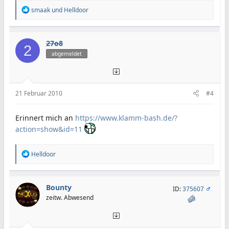
R
smaak
und
Helldoor
e
a
k
t
27o8
2
i
abgemeldet
o
n
e
n
:
21 Februar 2010
#4
Erinnert mich an
https://www.klamm-bash.de/?
action=show&id=11
R
Helldoor
e
a
k
t
Bounty
ID:
375607
i
zeitw. Abwesend
o
n
e
n