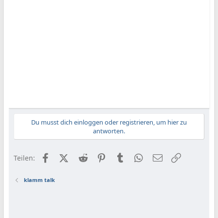
Du musst dich einloggen oder registrieren, um hier zu
antworten.
Facebook
X (Twitter)
Reddit
Pinterest
Tumblr
WhatsApp
E-Mail
Link
Teilen:
klamm talk