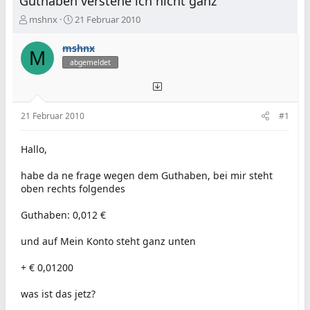
Guthaben verstehe ich nicht ganz
E
E
mshnx
21 Februar 2010
r
r
s
s
mshnx
M
t
t
abgemeldet
e
e
l
l
l
l
e
t
21 Februar 2010
#1
r
a
m
Hallo,
habe da ne frage wegen dem Guthaben, bei mir steht
oben rechts folgendes
Guthaben: 0,012 €
und auf Mein Konto steht ganz unten
+ € 0,01200
was ist das jetz?