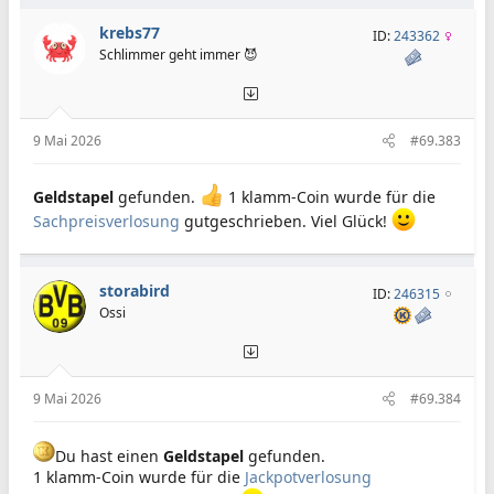
krebs77
ID:
243362
Schlimmer geht immer 😈
9 Mai 2026
#69.383
Geldstapel
gefunden.
1 klamm-Coin wurde für die
Sachpreisverlosung
gutgeschrieben. Viel Glück!
storabird
ID:
246315
Ossi
9 Mai 2026
#69.384
Du hast einen
Geldstapel
gefunden.
1 klamm-Coin wurde für die
Jackpotverlosung