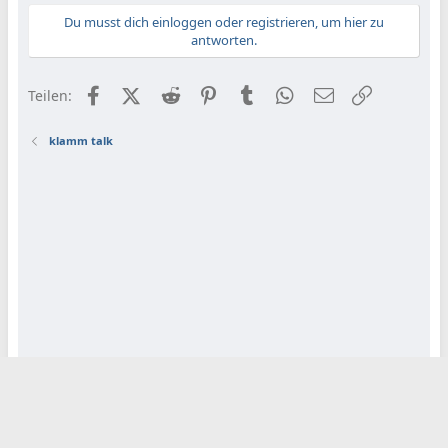
Du musst dich einloggen oder registrieren, um hier zu
antworten.
Facebook
X (Twitter)
Reddit
Pinterest
Tumblr
WhatsApp
E-Mail
Link
Teilen:
klamm talk