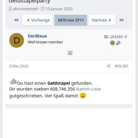
Geldstapelparty
E
E
akinomezteid
13 Januar 2020
r
r
s
s
Erste
Letzte
Vorherige
3470 von 3711
Nächste
t
t
e
e
DerBlaue
l
l
ID:
264585
D
l
l
Well-known member
e
t
r
a
m
9 Mai 2026
#69.381
Du hast einen
Geldstapel
gefunden.
Dir wurden soeben 608.746.356
klamm-Lose
gutgeschrieben. Viel Spaß damit!