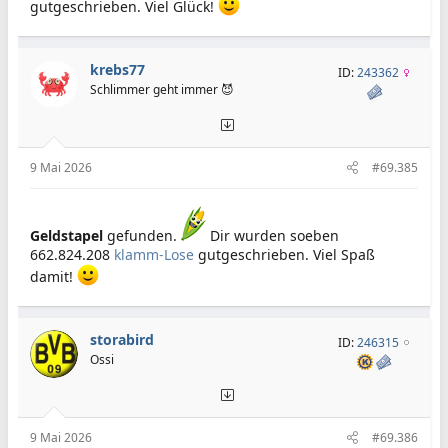
gutgeschrieben. Viel Glück!
krebs77
ID:
243362
Schlimmer geht immer 😈
9 Mai 2026
#69.385
Geldstapel
gefunden.
Dir wurden soeben
662.824.208
klamm-Lose
gutgeschrieben. Viel Spaß
damit!
storabird
ID:
246315
Ossi
9 Mai 2026
#69.386