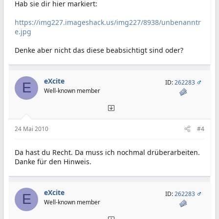
Hab sie dir hier markiert:
https://img227.imageshack.us/img227/8938/unbenanntr
e.jpg
Denke aber nicht das diese beabsichtigt sind oder?
eXcite
ID:
262283
E
Well-known member
24 Mai 2010
#4
Da hast du Recht. Da muss ich nochmal drüberarbeiten.
Danke für den Hinweis.
eXcite
ID:
262283
E
Well-known member