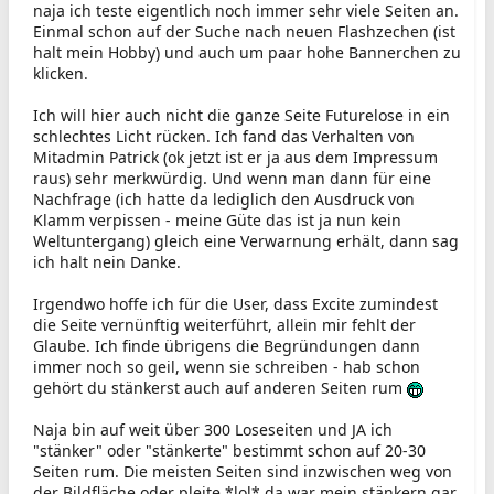
naja ich teste eigentlich noch immer sehr viele Seiten an.
Einmal schon auf der Suche nach neuen Flashzechen (ist
halt mein Hobby) und auch um paar hohe Bannerchen zu
klicken.
Ich will hier auch nicht die ganze Seite Futurelose in ein
schlechtes Licht rücken. Ich fand das Verhalten von
Mitadmin Patrick (ok jetzt ist er ja aus dem Impressum
raus) sehr merkwürdig. Und wenn man dann für eine
Nachfrage (ich hatte da lediglich den Ausdruck von
Klamm verpissen - meine Güte das ist ja nun kein
Weltuntergang) gleich eine Verwarnung erhält, dann sag
ich halt nein Danke.
Irgendwo hoffe ich für die User, dass Excite zumindest
die Seite vernünftig weiterführt, allein mir fehlt der
Glaube. Ich finde übrigens die Begründungen dann
immer noch so geil, wenn sie schreiben - hab schon
gehört du stänkerst auch auf anderen Seiten rum
Naja bin auf weit über 300 Loseseiten und JA ich
"stänker" oder "stänkerte" bestimmt schon auf 20-30
Seiten rum. Die meisten Seiten sind inzwischen weg von
der Bildfläche oder pleite *lol* da war mein stänkern gar