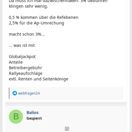
Da muss ich mal dazwischenhaken. 3% Gebühren
klingen sehr wenig.
0,5 % kommen über die Refebenen
2,5% für die Ap-Umrechung
macht schon 3%...
... was ist mit
Globaljackpot
Anteile
Betreibergebühr
Rallyeaufschläge
evtl. Renten und Seitenkönige
R
webfragen24
e
a
k
t
Balios
B
i
Gesperrt
o
n
e