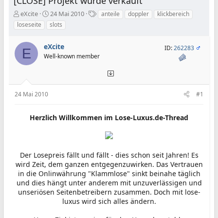
[CLOSE] Projekt wurde verkauft
E
E
S
eXcite
24 Mai 2010
anteile
doppler
klickbereich
r
r
c
loseseite
slots
s
s
h
t
t
l
eXcite
e
e
a
ID:
262283
E
Well-known member
l
l
g
l
l
w
e
t
o
r
a
r
m
t
24 Mai 2010
#1
e
Herzlich Willkommen im Lose-Luxus.de-Thread
Der Losepreis fällt und fällt - dies schon seit Jahren! Es
wird Zeit, dem ganzen entgegenzuwirken. Das Vertrauen
in die Onlinwährung "Klammlose" sinkt beinahe täglich
und dies hängt unter anderem mit unzuverlässigen und
unseriösen Seitenbetreibern zusammen. Doch mit lose-
luxus wird sich alles ändern.