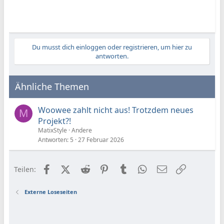
Du musst dich einloggen oder registrieren, um hier zu
antworten.
Ähnliche Themen
Woowee zahlt nicht aus! Trotzdem neues
M
Projekt?!
MatixStyle
Andere
Antworten
5
27 Februar 2026
Facebook
X (Twitter)
Reddit
Pinterest
Tumblr
WhatsApp
E-Mail
Link
Teilen:
Externe Loseseiten