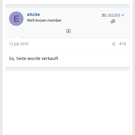
eXcite
ID:
262283
E
Well-known member
12 Juli 2010
#18
So, Seite wurde verkauft