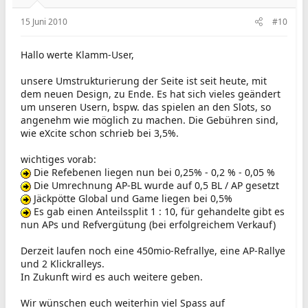
n
:
15 Juni 2010
#10
Hallo werte Klamm-User,
unsere Umstrukturierung der Seite ist seit heute, mit
dem neuen Design, zu Ende. Es hat sich vieles geändert
um unseren Usern, bspw. das spielen an den Slots, so
angenehm wie möglich zu machen. Die Gebühren sind,
wie eXcite schon schrieb bei 3,5%.
wichtiges vorab:
Die Refebenen liegen nun bei 0,25% - 0,2 % - 0,05 %
Die Umrechnung AP-BL wurde auf 0,5 BL / AP gesetzt
Jäckpötte Global und Game liegen bei 0,5%
Es gab einen Anteilssplit 1 : 10, für gehandelte gibt es
nun APs und Refvergütung (bei erfolgreichem Verkauf)
Derzeit laufen noch eine 450mio-Refrallye, eine AP-Rallye
und 2 Klickralleys.
In Zukunft wird es auch weitere geben.
Wir wünschen euch weiterhin viel Spass auf