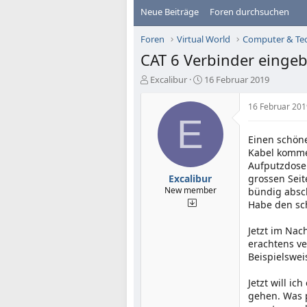
Neue Beiträge
Foren durchsuchen
Foren
Virtual World
Computer & Te
CAT 6 Verbinder eingeb
E
E
Excalibur
16 Februar 2019
r
r
s
s
16 Februar 201
t
t
E
e
e
Einen schöne
l
l
Kabel kommen
l
l
e
t
Aufputzdose
r
a
Excalibur
grossen Seit
m
New member
bündig absch
Habe den sc
Jetzt im Nac
erachtens ve
Beispielswei
Jetzt will i
gehen. Was p