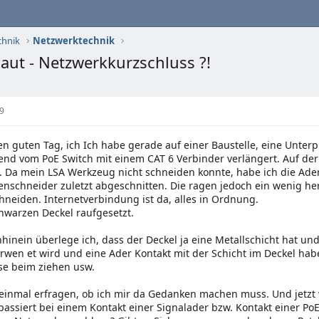
chnik
Netzwerktechnik
aut - Netzwerkkurzschluss ?!
9
n guten Tag, ich Ich habe gerade auf einer Baustelle, eine Unter
d vom PoE Switch mit einem CAT 6 Verbinder verlängert. Auf der 
. Da mein LSA Werkzeug nicht schneiden konnte, habe ich die Ad
enschneider zuletzt abgeschnitten. Die ragen jedoch ein wenig he
neiden. Internetverbindung ist da, alles in Ordnung.
hwarzen Deckel raufgesetzt.
hhinein überlege ich, dass der Deckel ja eine Metallschicht hat un
rwen et wird und eine Ader Kontakt mit der Schicht im Deckel ha
se beim ziehen usw.
ch einmal erfragen, ob ich mir da Gedanken machen muss. Und jetzt wi
assiert bei einem Kontakt einer Signalader bzw. Kontakt einer PoE