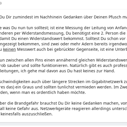
9
 Du Dir zumindest im Nachhinein Gedanken über Deinen Pfusch ma
 was Du nun tun solltest; ist eine Messung der Leitung von Anfang
nderen per Widerstandsmessung, Du benötigst eine 2. Person die
 damit Du einen Widerstandswert bekommst. Solltest Du schon
vor
angezeigt bekommen, sind zwei oder mehr Adern bereits irgendw
Du
keinen
Messwert auch bei gebrückter Gegenseite, ist eine Unte
nun zwischen allen Pins einen annähernd gleichen Widerstandswert
ob sauber und sollte funktionieren. Natürlich gibt es auch profe
leitungen, ich gehe mal davon aus Du hast keines zur Hand.
hwindigkeiten auch über längere Strecken im Gigabitnetzwerk zu e
res das) ein Graus und sollten tunlichst vermieden werden. Im Zw
den, wenn man es ordentlich haben möchte.
ber die Brandgefahr brauchst Du Dir keine Gedanken machen, von
all keine Gefahr aus. Netzwerkgeräte reagieren allerdings unters
 keinesfalls auszuschließen.