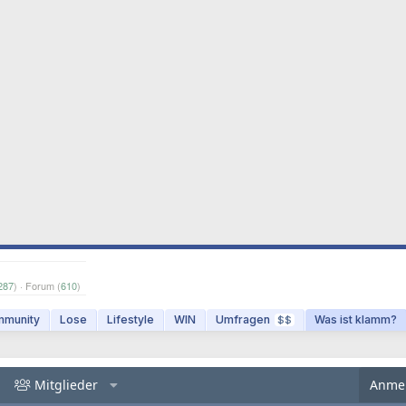
287
) · Forum (
610
)
munity
Lose
Lifestyle
WIN
Umfragen
Was ist klamm?
$$
Mitglieder
Anme