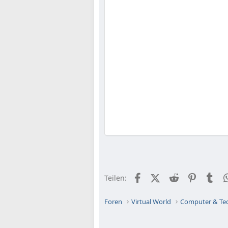
Facebook
X (Twitter)
Reddit
Pinteres
Tu
Teilen:
Foren
Virtual World
Computer & Te