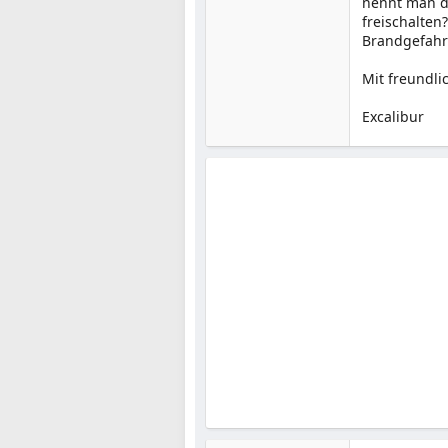
nennt man d
freischalten
Brandgefahr
Mit freundl
Excalibur