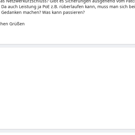
as Netzwerkurzschluss? Gibt es Sicherungen ausgehend vom Patc
? Da auch Leistung ja PoE z.B. rüberlaufen kann, muss man sich be
 Gedanken machen? Was kann passieren?
ichen Grüßen