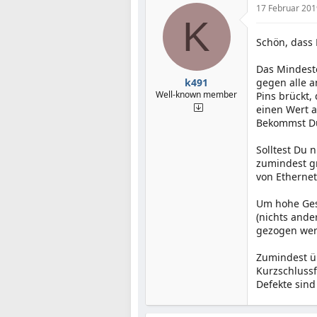
17 Februar 201
K
Schön, dass
Das Mindeste
k491
gegen alle a
Well-known member
Pins brückt,
einen Wert 
Bekommst 
Solltest Du 
zumindest gr
von Ethernet
Um hohe Gesc
(nichts ande
gezogen wer
Zumindest ü
Kurzschlussf
Defekte sind