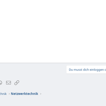
Du musst dich einloggen o
t
mblr
WhatsApp
E-Mail
Link
chnik
Netzwerktechnik