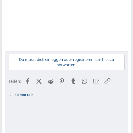
Du musst dich einloggen oder registrieren, um hier zu
antworten.
Facebook
X (Twitter)
Reddit
Pinterest
Tumblr
WhatsApp
E-Mail
Link
Teilen:
klamm talk