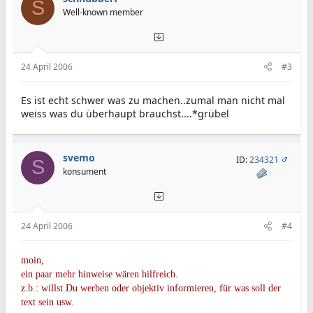
S
Well-known member
24 April 2006
#3
Es ist echt schwer was zu machen..zumal man nicht mal
weiss was du überhaupt brauchst....*grübel
svemo
ID:
234321
S
konsument
24 April 2006
#4
moin,
ein paar mehr hinweise wären hilfreich.
z.b.: willst Du werben oder objektiv informieren, für was soll der
text sein usw.