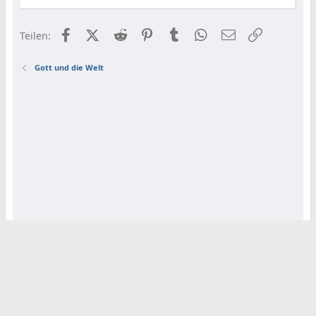
Facebook
X (Twitter)
Reddit
Pinterest
Tumblr
WhatsApp
E-Mail
Link
Teilen:
Gott und die Welt