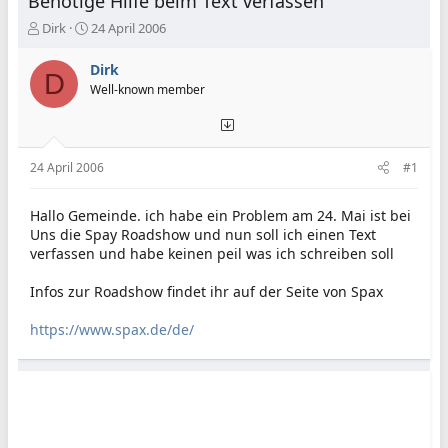
Benötige Hilfe beim Text verfassen
E
E
Dirk
24 April 2006
r
r
s
s
Dirk
D
t
t
Well-known member
e
e
l
l
l
l
e
t
24 April 2006
#1
r
a
m
Hallo Gemeinde. ich habe ein Problem am 24. Mai ist bei
Uns die Spay Roadshow und nun soll ich einen Text
verfassen und habe keinen peil was ich schreiben soll
Infos zur Roadshow findet ihr auf der Seite von Spax
https://www.spax.de/de/