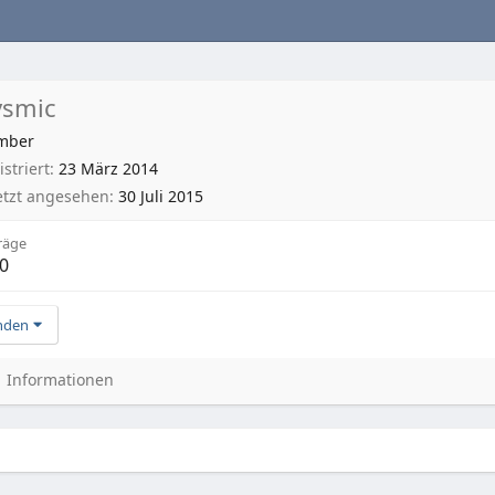
smic
mber
striert
23 März 2014
etzt angesehen
30 Juli 2015
räge
0
nden
Informationen