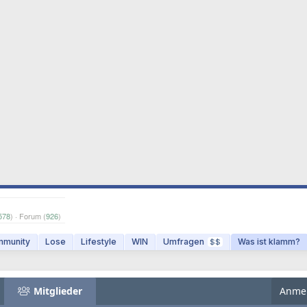
578
) · Forum (
926
)
munity
Lose
Lifestyle
WIN
Umfragen
Was ist klamm?
$$
Mitglieder
Anme