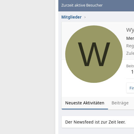
Zurzeit aktive Besucher
Mitglieder
wy
W
Me
Regi
Zul
Beit
1
Fi
Neueste Aktivitäten
Beiträge
Der Newsfeed ist zur Zeit leer.