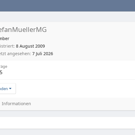
efanMuellerMG
mber
striert
8 August 2009
etzt angesehen
7 Juli 2026
räge
5
nden
Informationen