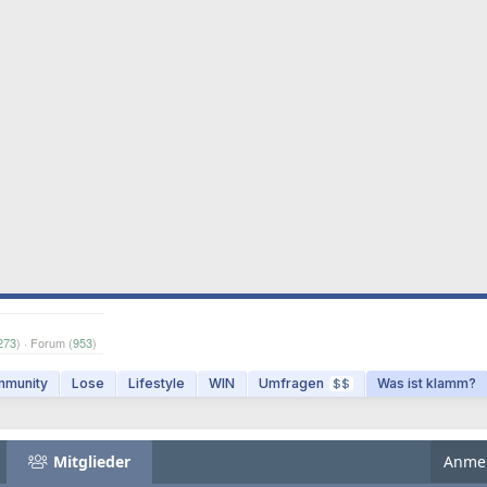
273
) · Forum (
953
)
munity
Lose
Lifestyle
WIN
Umfragen
Was ist klamm?
$$
Mitglieder
Anme