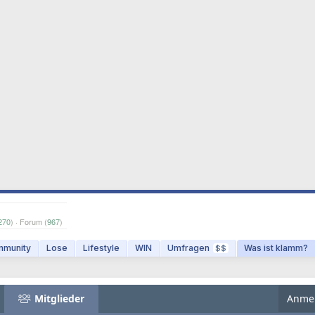
270
) · Forum (
967
)
munity
Lose
Lifestyle
WIN
Umfragen
Was ist klamm?
$$
Mitglieder
Anme