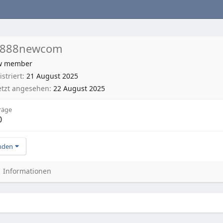
b888newcom
w member
striert
21 August 2025
etzt angesehen
22 August 2025
räge
0
nden
Informationen