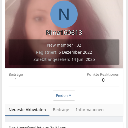
N
Nina160613
New member
·
32
Registriert
6 Dezember 2022
Zuletzt angesehen
14 Juni 2025
Beiträge
Punkte Reaktionen
1
0
Finden
Neueste Aktivitäten
Beiträge
Informationen
Der Newsfeed ist zur Zeit leer.