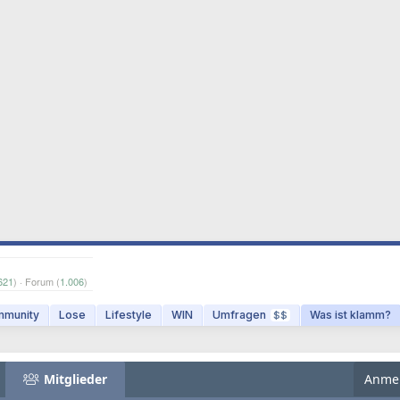
621
) · Forum (
1.006
)
munity
Lose
Lifestyle
WIN
Umfragen
Was ist klamm?
$$
Mitglieder
Anme