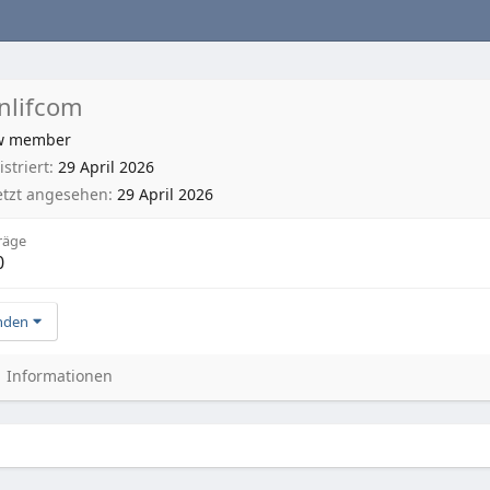
nlifcom
w member
striert
29 April 2026
etzt angesehen
29 April 2026
räge
0
nden
Informationen