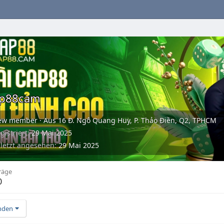
ap88cam
ew member
·
Aus
16 Đ. Ngô Quang Huy, P. Thảo Điền, Q2, TPHCM
gistriert
29 Mai 2025
letzt angesehen
29 Mai 2025
räge
0
nden