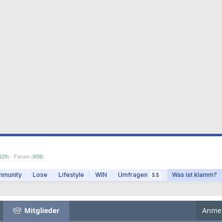
629
) · Forum (
858
)
munity
Lose
Lifestyle
WIN
Umfragen
Was ist klamm?
$$
Mitglieder
Anme