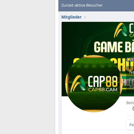
Zurzeit aktive Besucher
Mitglieder
c
N
Re
Zu
Beit
Fi