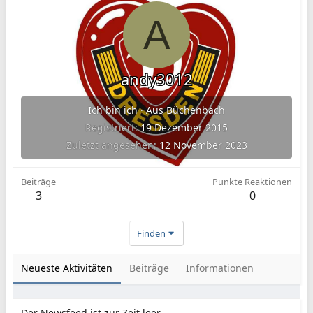
A
andy3012
Ich bin ich
·
Aus
Büchenbach
Registriert
19 Dezember 2015
Zuletzt angesehen
12 November 2023
Beiträge
Punkte Reaktionen
3
0
Finden
Neueste Aktivitäten
Beiträge
Informationen
Der Newsfeed ist zur Zeit leer.