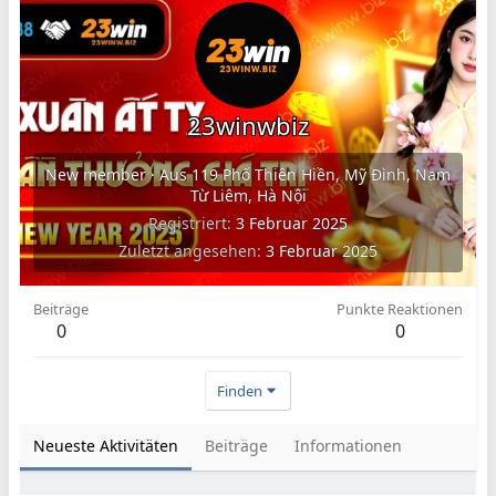
23winwbiz
New member
·
Aus
119 Phố Thiên Hiền, Mỹ Đình, Nam
Từ Liêm, Hà Nội
Registriert
3 Februar 2025
Zuletzt angesehen
3 Februar 2025
Beiträge
Punkte Reaktionen
0
0
Finden
Neueste Aktivitäten
Beiträge
Informationen