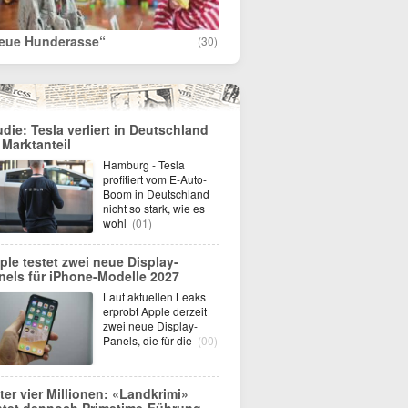
eue Hunderasse“
(30)
udie: Tesla verliert in Deutschland
 Marktanteil
Hamburg - Tesla
profitiert vom E-Auto-
Boom in Deutschland
nicht so stark, wie es
wohl
(01)
ple testet zwei neue Display-
nels für iPhone-Modelle 2027
Laut aktuellen Leaks
erprobt Apple derzeit
zwei neue Display-
Panels, die für die
(00)
ter vier Millionen: «Landkrimi»