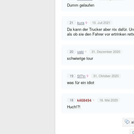
Dumm gelaufen
kura
21
10. Juli 2021
Da kann der Trucker aber nix dafür. Un
als ob sie den Fahrer vor ertrinken ret
yaki
20
31. Dezember 2020
schwierige tour
Sf7in
19
31. Oktober 2020
was für ein idiot
k468494
18
18. Mai 2020
Huch!?!
a