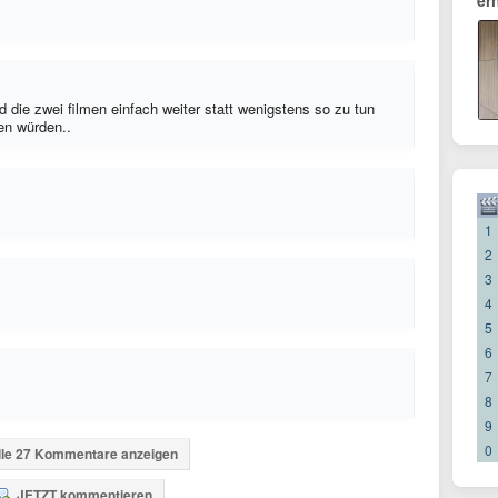
er
d die zwei filmen einfach weiter statt wenigstens so zu tun
ten würden..
1
2
3
4
5
6
7
8
9
0
lle 27 Kommentare anzeigen
JETZT kommentieren