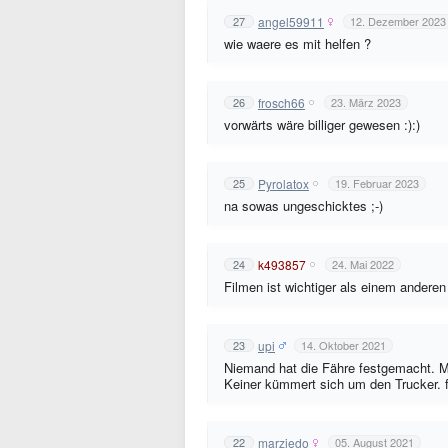
angel59911
27
12. Dezember 2023
wie waere es mit helfen ?
frosch66
26
23. März 2023
vorwärts wäre billiger gewesen :):)
Pyrolatox
25
19. Februar 2023
na sowas ungeschicktes ;-)
k493857
24
24. Mai 2022
Filmen ist wichtiger als einem andere
upi
23
14. Oktober 2021
Niemand hat die Fähre festgemacht. Mi
Keiner kümmert sich um den Trucker. 
marziedo
22
05. August 2021