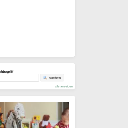
hbegriff
suchen
alle anzeigen