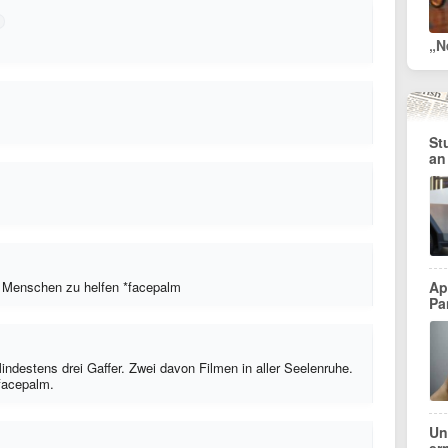
„N
St
an
n Menschen zu helfen *facepalm
Ap
Pa
ndestens drei Gaffer. Zwei davon Filmen in aller Seelenruhe.
facepalm.
Un