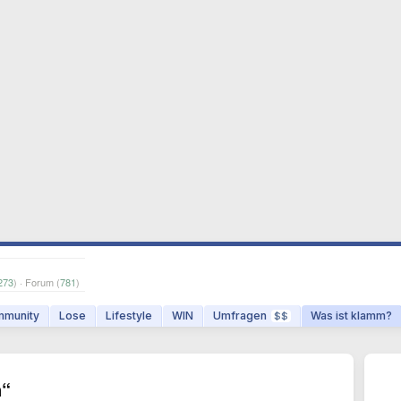
273
) · Forum (
781
)
munity
Lose
Lifestyle
WIN
Umfragen
Was ist klamm?
$$
n“