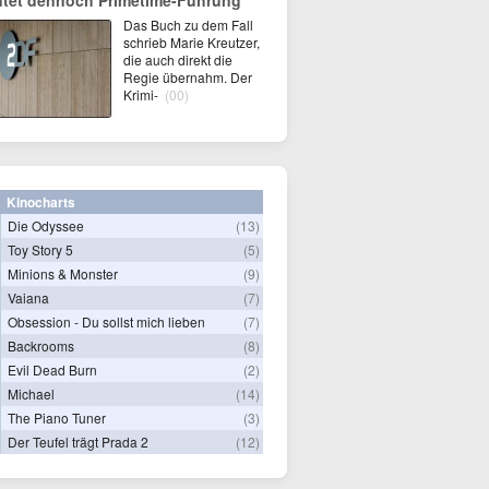
ntet dennoch Primetime-Führung
Das Buch zu dem Fall
schrieb Marie Kreutzer,
die auch direkt die
Regie übernahm. Der
Krimi-
(00)
Kinocharts
Die Odyssee
(13)
Toy Story 5
(5)
Minions & Monster
(9)
Vaiana
(7)
Obsession - Du sollst mich lieben
(7)
Backrooms
(8)
Evil Dead Burn
(2)
Michael
(14)
The Piano Tuner
(3)
Der Teufel trägt Prada 2
(12)