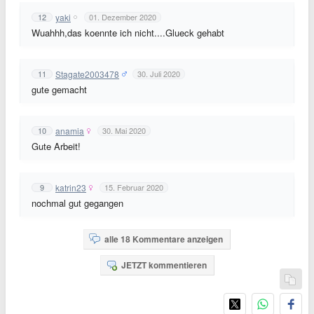
yaki
12
01. Dezember 2020
Wuahhh,das koennte ich nicht....Glueck gehabt
Stagate2003478
11
30. Juli 2020
gute gemacht
anamia
10
30. Mai 2020
Gute Arbeit!
katrin23
9
15. Februar 2020
nochmal gut gegangen
alle 18 Kommentare anzeigen
JETZT kommentieren