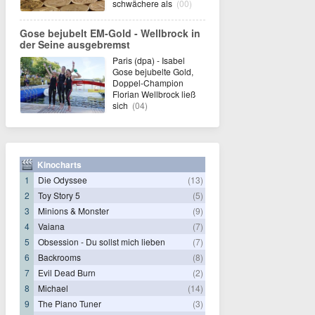
schwächere als
(00)
Gose bejubelt EM-Gold - Wellbrock in
der Seine ausgebremst
Paris (dpa) - Isabel
Gose bejubelte Gold,
Doppel-Champion
Florian Wellbrock ließ
sich
(04)
Kinocharts
1
Die Odyssee
(13)
2
Toy Story 5
(5)
3
Minions & Monster
(9)
4
Vaiana
(7)
5
Obsession - Du sollst mich lieben
(7)
6
Backrooms
(8)
7
Evil Dead Burn
(2)
8
Michael
(14)
9
The Piano Tuner
(3)