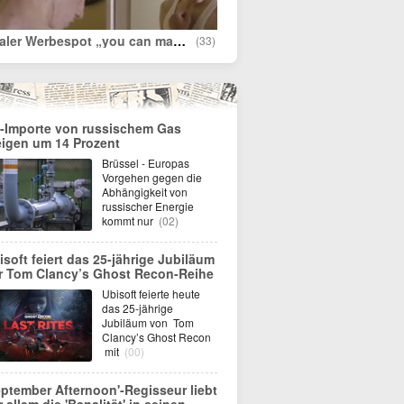
Viraler Werbespot „you can make it“
(33)
-Importe von russischem Gas
eigen um 14 Prozent
Brüssel - Europas
Vorgehen gegen die
Abhängigkeit von
russischer Energie
kommt nur
(02)
isoft feiert das 25-jährige Jubiläum
r Tom Clancy’s Ghost Recon-Reihe
Ubisoft feierte heute
das 25-jährige
Jubiläum von Tom
Clancy’s Ghost Recon
mit
(00)
eptember Afternoon'-Regisseur liebt