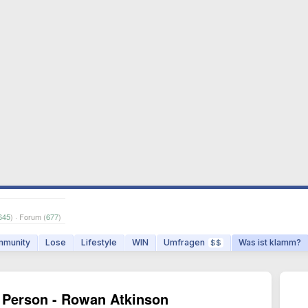
645
) · Forum (
677
)
munity
Lose
Lifestyle
WIN
Umfragen
Was ist klamm?
$$
a Person - Rowan Atkinson