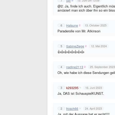
upi
7
15. Juni um 13:09
@2: Ja, finde ich auch. Eigentlich mü
amüsiert man sich über ihn so ein bis
Hatsune
6
13. Oktober 2025
Paraderolle von Mr. Atkinson
SabineZiege
5
12. Mai 2024
👍👍👍👍👍👍👍👍
nadine2113
4
25. September 2023
Oh, wie habe ich diese Sendungen geli
k293295
3
16. Juni 2023
Ja, DAS ist SchauspielKUNST.
frosch66
2
24. April 2023
Ja, mit der Aussage hat er recht!!!!