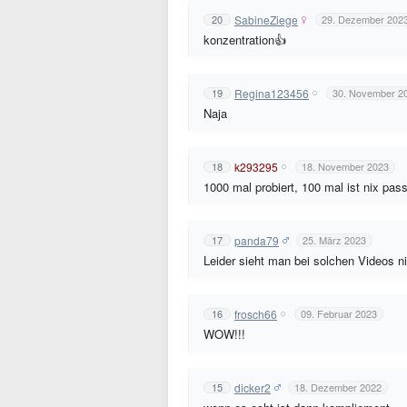
SabineZiege
20
29. Dezember 202
konzentration👍
Regina123456
19
30. November 2
Naja
k293295
18
18. November 2023
1000 mal probiert, 100 mal ist nix passi
panda79
17
25. März 2023
Leider sieht man bei solchen Videos n
frosch66
16
09. Februar 2023
WOW!!!
dicker2
15
18. Dezember 2022