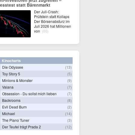
ofi-Investoren jetzt zugreifen –
resstest statt Bärenmarkt
Der Juli-Crash:
Prüfstein statt Kollaps
Der Börsenabsturz im
Juli 2026 hat Millionen
von
(00)
Kinocharts
Die Odyssee
(13)
Toy Story 5
(5)
Minions & Monster
(9)
Vaiana
(7)
Obsession - Du sollst mich lieben
(7)
Backrooms
(8)
Evil Dead Burn
(2)
Michael
(14)
The Piano Tuner
(3)
Der Teufel trägt Prada 2
(12)