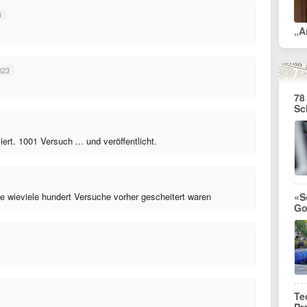
3
023
78
Sc
ert. 1001 Versuch ... und veröffentlicht.
ie wieviele hundert Versuche vorher gescheitert waren
«S
Go
Te