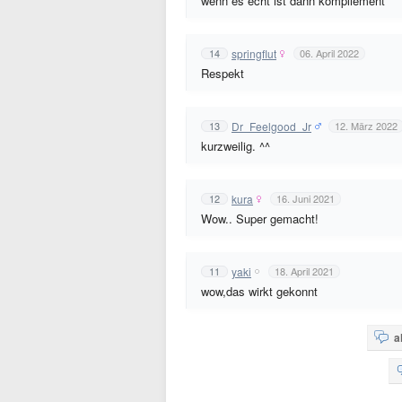
wenn es echt ist dann kompliement
springflut
14
06. April 2022
Respekt
Dr_Feelgood_Jr
13
12. März 2022
kurzweilig. ^^
kura
12
16. Juni 2021
Wow.. Super gemacht!
yaki
11
18. April 2021
wow,das wirkt gekonnt
a