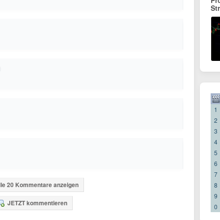
Pr
St
1
2
3
4
5
6
7
lle 20 Kommentare anzeigen
8
9
JETZT kommentieren
0