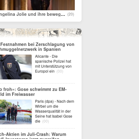
„Angelina Jolie und ihre bewegende Rede über Flüchtlinge“
(20)
 Festnahmen bei Zerschlagung von
hmuggelnetzwerk in Spanien
Alicante - Die
spanische Polizei hat
mit Unterstützung von
Europol ein
(00)
o froh»: Gose schwimmt zu EM-
ld im Freiwasser
Paris (dpa) - Nach dem
Wirbel um die
Wasserqualität in der
Seine hat Isabel Gose
die
(00)
ch-Aktien im Juli-Crash: Warum