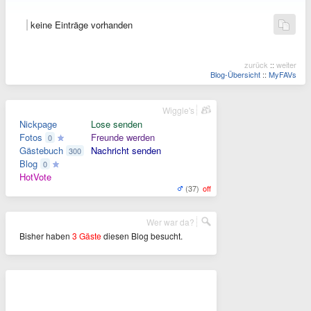
keine Einträge vorhanden
zurück
::
weiter
Blog-Übersicht
::
MyFAVs
Wiggle's
Nickpage
Lose senden
Fotos
Freunde werden
0
Gästebuch
Nachricht senden
300
Blog
0
HotVote
(37)
off
Wer war da?
Bisher haben
3 Gäste
diesen Blog besucht.