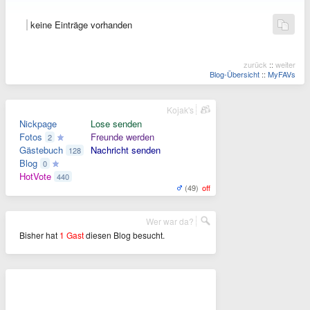
keine Einträge vorhanden
zurück
::
weiter
Blog-Übersicht
::
MyFAVs
Kojak's
Nickpage
Lose senden
Fotos
Freunde werden
2
Gästebuch
Nachricht senden
128
Blog
0
HotVote
440
(49)
off
Wer war da?
Bisher hat
1 Gast
diesen Blog besucht.