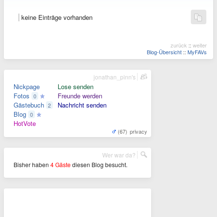
keine Einträge vorhanden
zurück
::
weiter
Blog-Übersicht
::
MyFAVs
jonathan_pinn's
Nickpage
Lose senden
Fotos
Freunde werden
0
Gästebuch
Nachricht senden
2
Blog
0
HotVote
(67)
privacy
Wer war da?
Bisher haben
4 Gäste
diesen Blog besucht.