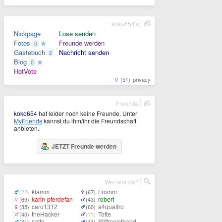
koko654's
Nickpage
Lose senden
Fotos
Freunde werden
0
Gästebuch
Nachricht senden
2
Blog
0
HotVote
(51)
privacy
Freunde
koko654
hat leider noch keine Freunde. Unter
MyFriends
kannst du ihm/ihr die Freundschaft
anbieten.
JETZT Freunde werden
Wer war da?
klamm
Fromm
(??)
(67)
karin-pferdefan
robert
(69)
(43)
caro1312
a4quattro
(35)
(60)
theHacker
Totte
(40)
(??)
satta
Stiffmeisthand
(41)
(41)