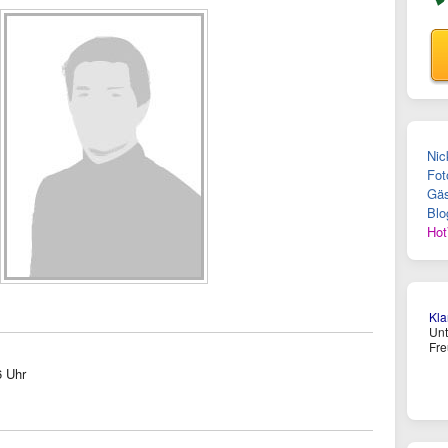
Nic
Fot
Gäs
Blo
Hot
Kl
Un
Fre
6 Uhr