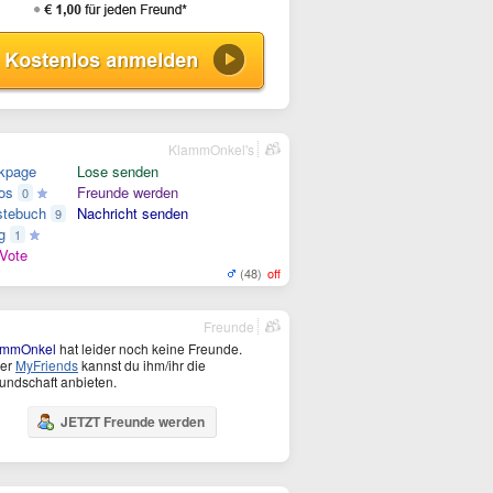
KlammOnkel's
kpage
Lose senden
os
Freunde werden
0
tebuch
Nachricht senden
9
g
1
Vote
(48)
off
Freunde
ammOnkel
hat leider noch keine Freunde.
ter
MyFriends
kannst du ihm/ihr die
undschaft anbieten.
JETZT Freunde werden