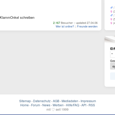
(
(
(
KlammOnkel schreiben
(
2.167
Besucher :: updated 27.04.06
(
Wer ist online?
::
Freunde werden
ID/
Ges
Sitemap
·
Datenschutz
·
AGB
·
Mediadaten
·
Impressum
Home
·
Forum
·
News
·
Werben
·
Hilfe/FAQ
·
API
·
RSS
♡
mit
seit 1999