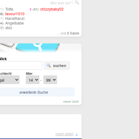
Wer war da?
Totte
chizzybaby02
??)
(41)
favour1010
38)
Hansifranzi
??)
Angelbabe
54)
xbiz
47)
... und
2 Gäste
Nick
suchen
chlecht
Alter
-
erweiterte Suche
neue User
▲
nach oben