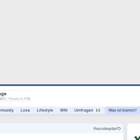
age
967
) · Forum (
1.173
)
munity
Lose
Lifestyle
WIN
Umfragen
Was ist klamm?
$$
Freundespfad