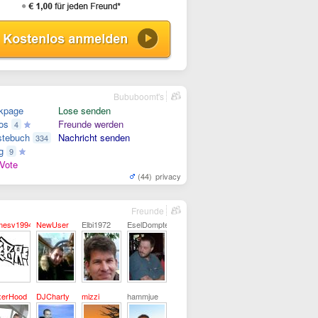
Bububoomt's
kpage
Lose senden
os
Freunde werden
4
tebuch
Nachricht senden
334
g
9
Vote
(44)
privacy
Freunde
mesv1994
NewUser
Elbi1972
EselDompteur
xerHood
DJCharty
mizzi
hammjue