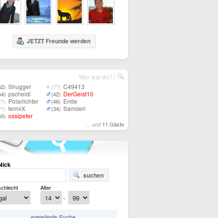
JETZT Freunde werden
Wer war da?
Shugger
C49413
62)
(??)
pscheidl
DerGeist10
64)
(42)
Polarlichter
Ende
??)
(46)
termiX
Samderi
??)
(34)
ossipeter
40)
... und
11 Gäste
Nick
suchen
chlecht
Alter
-
erweiterte Suche