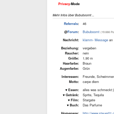
Privacy
-Mode
Mehr Infos über Bububoomt ...
Referrals
:
46
@
Forum
:
Bububoomt
(19.666 Po
Nachricht:
klamm- Message
an 
Beziehung:
vergeben
Raucher:
nein
Größe:
1,90 m
Haarfarbe:
Braun
Augenfarbe:
Grün
Interessen:
Freunde, Schwimme
Motto:
carpe diem
Essen:
alles was schmeckt:) 
Getränk:
Sprite, Tequila
Film:
Stargate
Buch:
Das Parfume
Homepage:
http://www.steuer01.