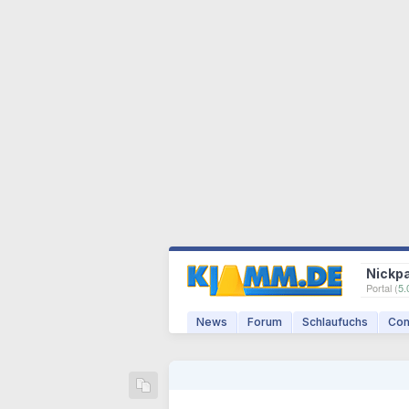
Nickp
Portal (
5.
News
Forum
Schlaufuchs
Com