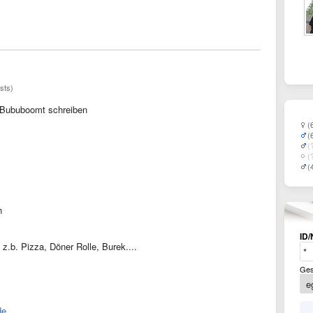
sts)
Bububoomt schreiben
(
(
(
(
(
n
ID/
z.b. Pizza, Döner Rolle, Burek....
Ges
de