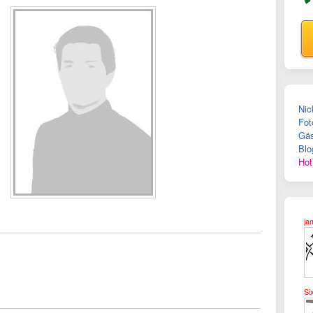
Nic
Fot
Gäs
Blo
Hot
ja
Si