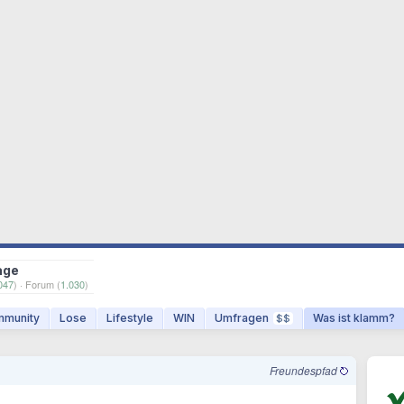
age
047
) · Forum (
1.030
)
munity
Lose
Lifestyle
WIN
Umfragen
Was ist klamm?
$$
Freundespfad