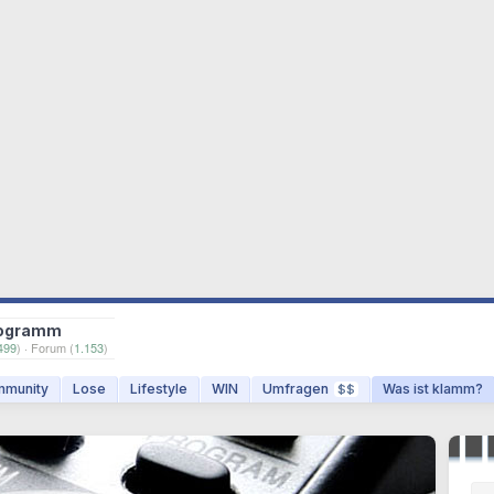
ogramm
499
) · Forum (
1.153
)
munity
Lose
Lifestyle
WIN
Umfragen
Was ist klamm?
$$