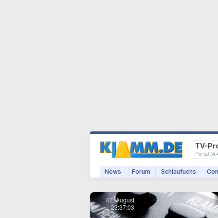
TV-Pr
Portal (
4.
News
Forum
Schlaufuchs
Com
07. August
23:37:03