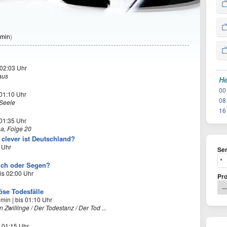
min
)
 02:03 Uhr
aus
He
00
 01:10 Uhr
08
 Seele
16
 01:35 Uhr
a, Folge 20
 clever ist Deutschland?
0 Uhr
Se
uch oder Segen?
is 02:00 Uhr
Pr
öse Todesfälle
5min | bis 01:10 Uhr
 Zwillinge / Der Todestanz / Der Tod ...
s 01:15 Uhr