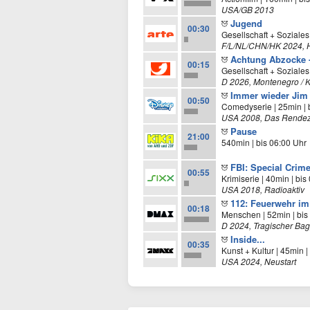
USA/GB 2013
Jugend
00:30
Gesellschaft + Soziales
F/L/NL/CHN/HK 2024, Ha
Achtung Abzocke -
00:15
Gesellschaft + Soziales
D 2026, Montenegro / K
Immer wieder Jim
00:50
Comedyserie | 25min | 
USA 2008, Das Rendez
Pause
21:00
540min | bis 06:00 Uhr
FBI: Special Crime
00:55
Krimiserie | 40min | bis
USA 2018, Radioaktiv
112: Feuerwehr im
00:18
Menschen | 52min | bis
D 2024, Tragischer Bag
Inside...
00:35
Kunst + Kultur | 45min |
USA 2024, Neustart