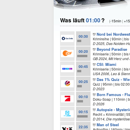
Was läuft
01:00
?
(
-15min
|
+15
Nord bei Nordwest
00:30
Krimireihe | 93min | bis
D 2025, Das Nolden-H
Beyond Paradise
00:20
Krimiserie | 50min | bis
GB 2024, Mit Herz und
CSI: Miami
00:45
Krimiserie | 50min | bis
USA 2006, Leo & Sienn
Das 1% Quiz - Wie
00:25
Quiz | 95min | bis 02:0
D 2023
Born Famous - Fl
00:10
Doku-Soap | 110min | b
D 2026
Autopsie - Mysteri
00:15
Recht + Kriminalität | 5
D 2014, Die mysteriösen
Man of Steel
22:35
Actionfilm | 160min | bi