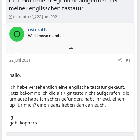
ich bekomme alt+gr nicht aufgerufen bei
meiner englisschen tastatur
E
E
osterath
22 Juni 2021
r
r
s
s
osterath
O
t
t
Well-known member
e
e
l
l
l
l
e
t
22 Juni 2021
#1
r
a
m
hallo,
ich habe versehentlich eine englische tastatur gekauft.
jetzt bekomme ich die alt + gr taste nicht aufgerufen. die
umlaute habe ich schon gefunden. habt ihr evtl. einen
tip für mich? einen ganz lieben dank an euch.
lg
gabi koppers