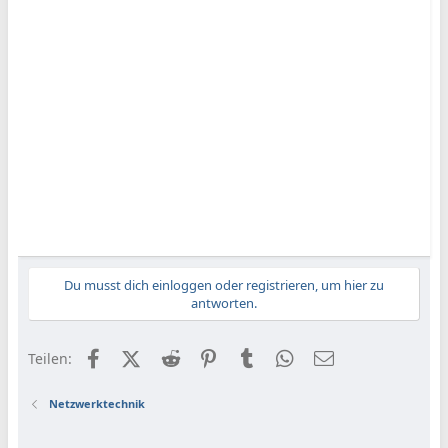
Du musst dich einloggen oder registrieren, um hier zu
antworten.
Facebook
X (Twitter)
Reddit
Pinterest
Tumblr
WhatsApp
E-Mail
Teilen:
Netzwerktechnik