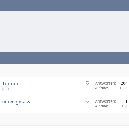
A
 Literaten
Antworten
204
n
Aufrufe
103K
10
11
g
e
A
mmen gefasst.......
Antworten
1
h
n
Aufrufe
16K
e
g
f
e
t
h
e
e