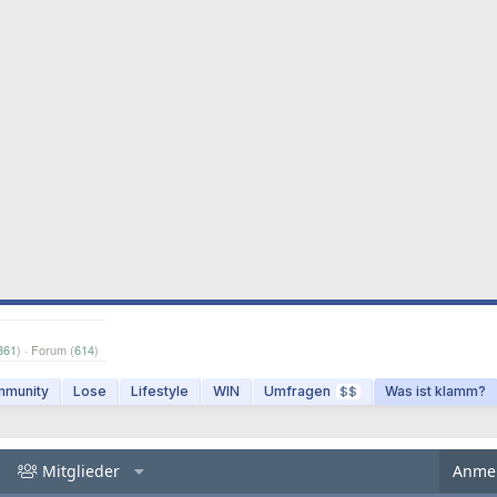
361
) · Forum (
614
)
munity
Lose
Lifestyle
WIN
Umfragen
Was ist klamm?
$$
Mitglieder
Anme