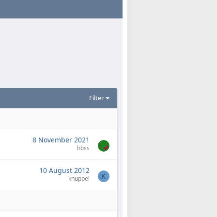
Filter
8 November 2021
hbss
10 August 2012
K
knuppel