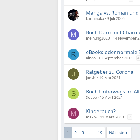
Manga vs. Roman und S
karihinoko
9 Juli 2006
Buch Darm mit Charm
M
meinung2020
14 November 2
eBooks oder normale B
R
Ringo
10 September 2011
4
Ratgeber zu Corona
J
Joel.Ki
10 Mai 2021
Buch Unterwegs im Al
S
Sebbo
15 April 2021
Kinderbuch?
M
maxiw
11 März 2010
2
1
2
3
…
19
Nächste