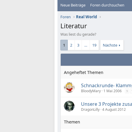
Neue Beiträge
Foren durchsuchen
Foren
Real World
Literatur
Was liest du gerade?
1
2
3
…
19
Nächste
Schnackrunde- Klamms
BloodyMary
1 Mai 2006
9
Unsere 3 Projekte zusa
DragonLilly
4 August 2012