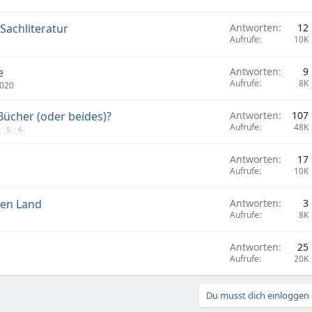
achliteratur
Antworten
12
Aufrufe
10K
e
Antworten
9
Aufrufe
8K
020
ücher (oder beides)?
Antworten
107
Aufrufe
48K
5
6
Antworten
17
Aufrufe
10K
ten Land
Antworten
3
Aufrufe
8K
Antworten
25
Aufrufe
20K
Du musst dich einloggen o