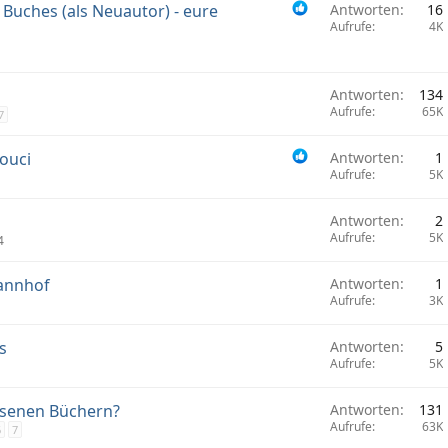
 Buches (als Neuautor) - eure
Antworten
16
t
f
Aufrufe
4K
t
e
t
Antworten
134
Aufrufe
65K
7
ouci
Antworten
1
Aufrufe
5K
Antworten
2
Aufrufe
5K
4
tannhof
Antworten
1
Aufrufe
3K
s
Antworten
5
Aufrufe
5K
esenen Büchern?
Antworten
131
Aufrufe
63K
6
7