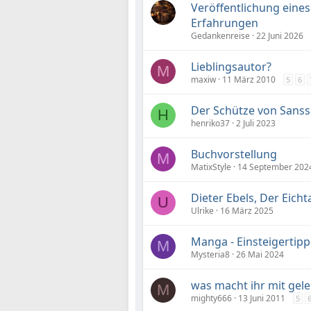
Veröffentlichung eines
Erfahrungen
Gedankenreise
22 Juni 2026
Lieblingsautor?
M
maxiw
11 März 2010
5
6
Der Schütze von Sanss
H
henriko37
2 Juli 2023
Buchvorstellung
M
MatixStyle
14 September 202
Dieter Ebels, Der Eich
U
Ulrike
16 März 2025
Manga - Einsteigertipp
M
Mysteria8
26 Mai 2024
was macht ihr mit gel
M
mighty666
13 Juni 2011
5