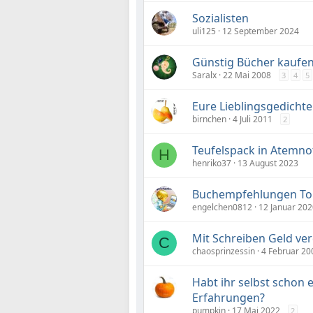
Sozialisten
uli125
12 September 2024
Günstig Bücher kaufe
Saralx
22 Mai 2008
3
4
5
Eure Lieblingsgedichte
birnchen
4 Juli 2011
2
Teufelspack in Atemno
H
henriko37
13 August 2023
Buchempfehlungen Top
engelchen0812
12 Januar 202
Mit Schreiben Geld ve
C
chaosprinzessin
4 Februar 20
Habt ihr selbst schon e
Erfahrungen?
pumpkin
17 Mai 2022
2